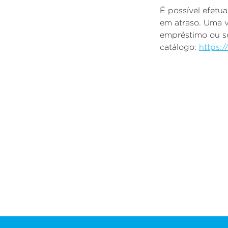
É possível efetu
em atraso. Uma ve
empréstimo ou so
catálogo:
https: