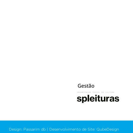
Design: Passarim db | Desenvolvimento de Site: QubeDesign