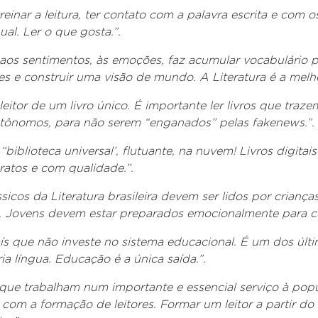
reinar a leitura, ter contato com a palavra escrita e com o
ual. Ler o que gosta.”.
a aos sentimentos, às emoções, faz acumular vocabulário 
 e construir uma visão de mundo. A Literatura é a melhor
leitor de um livro único. É importante ler livros que traze
autônomos, para não serem “enganados” pelas fakenews.”
biblioteca universal’, flutuante, na nuvem! Livros digitai
aratos e com qualidade.”.
sicos da Literatura brasileira devem ser lidos por crianç
Jovens devem estar preparados emocionalmente para c
ís que não investe no sistema educacional. É um dos últ
 língua. Educação é a única saída.”.
que trabalham num importante e essencial serviço à pop
 a formação de leitores. Formar um leitor a partir do co