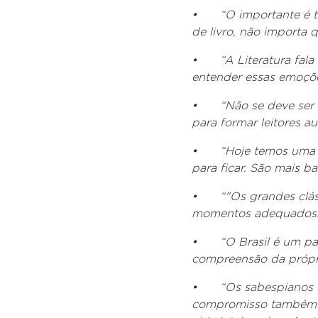
•
“O importante é t
de livro, não importa q
•
“A Literatura fal
entender essas emoções
•
“Não se deve ser 
para formar leitores 
•
“Hoje temos uma “
para ficar. São mais b
•
“"Os grandes clás
momentos adequados. 
•
“O Brasil é um pa
compreensão da própria
•
“Os sabespianos 
compromisso também com