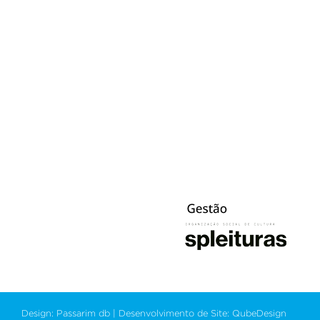
Design: Passarim db | Desenvolvimento de Site: QubeDesign