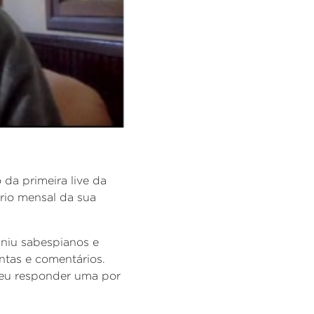
o da primeira live da
ário mensal da sua
euniu sabespianos e
ntas e comentários.
teu responder uma por