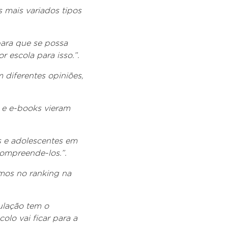
s mais variados tipos
para que se possa
 escola para isso.”.
m diferentes opiniões,
.
s e e-books vieram
as e adolescentes em
ompreende-los.”.
imos no ranking na
ulação tem o
lo vai ficar para a