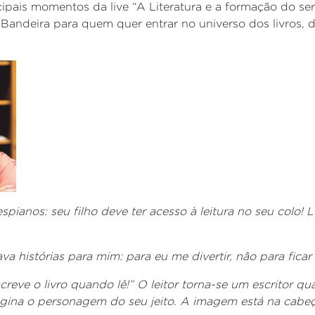
cipais momentos da live “A Literatura e a formação do se
andeira para quem quer entrar no universo dos livros, da
pianos: seu filho deve ter acesso à leitura no seu colo! L
a histórias para mim: para eu me divertir, não para ficar 
eve o livro quando lê!” O leitor torna-se um escritor qu
agina o personagem do seu jeito. A imagem está na cabeça 