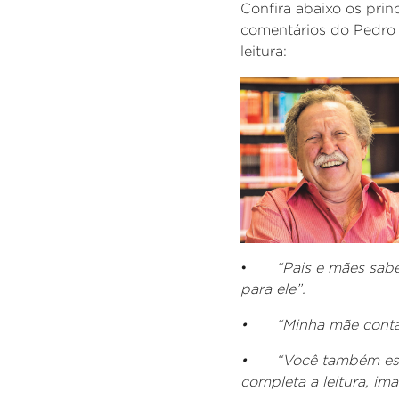
Confira abaixo os prin
comentários do Pedro B
leitura:
•
“Pais e mães sabes
para ele”.
•
“Minha mãe contav
•
“Você também escr
completa a leitura, im