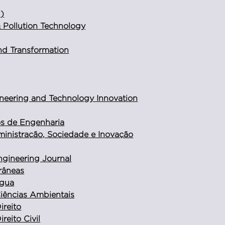
l)
 Pollution Technology
nd Transformation
neering and Technology Innovation
os de Engenharia
ministração, Sociedade e Inovação
ngineering Journal
râneas
Água
Ciências Ambientais
ireito
ireito Civil