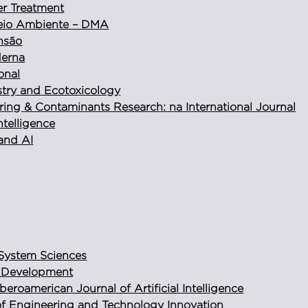
er Treatment
eio Ambiente – DMA
nsão
derna
onal
try and Ecotoxicology
ing & Contaminants Research: na International Journal
Intelligence
 and AI
System Sciences
n Development
: Iberoamerican Journal of Artificial Intelligence
 of Engineering and Technology Innovation