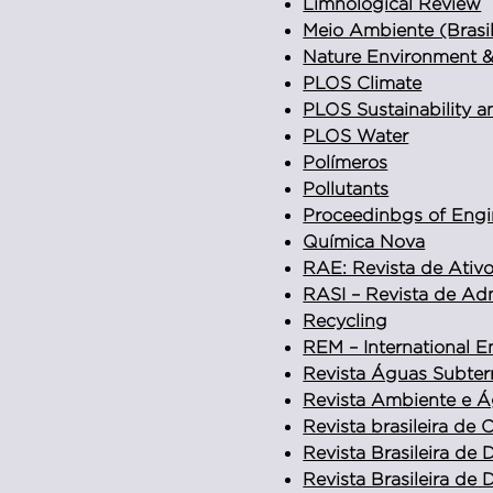
Limnological Review
Meio Ambiente (Brasi
Nature Environment &
PLOS Climate
PLOS Sustainability a
PLOS Water
Polímeros
Pollutants
Proceedinbgs of Engi
Química Nova
RAE: Revista de Ativ
RASI – Revista de Ad
Recycling
REM – International E
Revista Águas Subter
Revista Ambiente e 
Revista brasileira de 
Revista Brasileira de D
Revista Brasileira de D