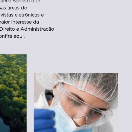
ioteca Sabesp que
sas áreas do
istas eletrônicas e
aior interesse da
Direito e Administração
nfira aqui.