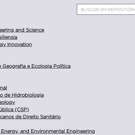
eering and Science
iliensia
gy Innovation
 Geografia e Ecologia Política
nal
o de Hidrobiologia
Geology
ública (CSP)
anos de Direito Sanitário
 Energy, and Environmental Engineering