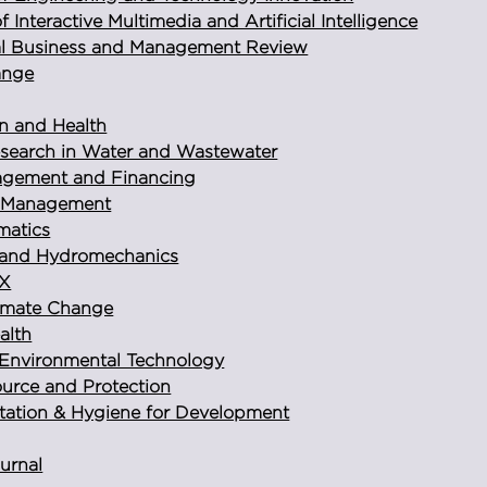
f Interactive Multimedia and Artificial Intelligence
onal Business and Management Review
ange
on and Health
esearch in Water and Wastewater
agement and Financing
k Management
matics
y and Hydromechanics
 X
limate Change
alth
 Environmental Technology
ource and Protection
itation & Hygiene for Development
urnal