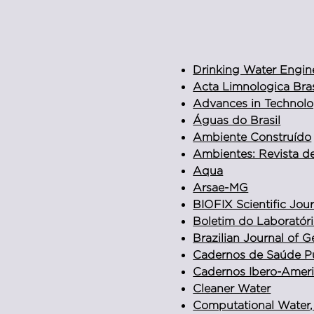
Drinking Water Engin
Acta Limnologica Bras
Advances in Technolo
Águas do Brasil
Ambiente Construído
Ambientes: Revista de
Aqua
Arsae-MG
BIOFIX Scientific Jour
Boletim do Laboratóri
Brazilian Journal of 
Cadernos de Saúde P
Cadernos Ibero-Americ
Cleaner Water
Computational Water,